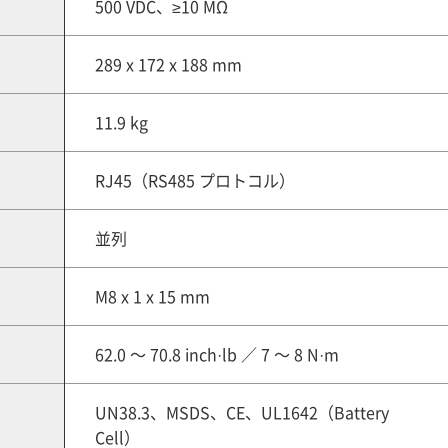
500 VDC、≥10 MΩ
289 x 172 x 188 mm
11.9 kg
RJ45（RS485 プロトコル）
並列
M8 x 1 x 15 mm
62.0 ～ 70.8 inch·lb ／ 7 ～ 8 N·m
UN38.3、MSDS、CE、UL1642（Battery
Cell）