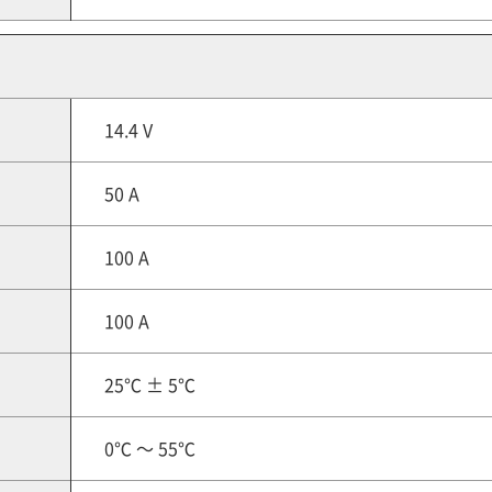
14.4 V
50 A
100 A
100 A
25℃ ± 5℃
0℃ ～ 55℃