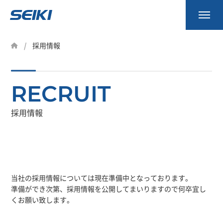
事業内容
採用情報
製品一覧
RECRUIT
会社案内
資料請求
採用情報
お知らせ
採用情報
当社の採用情報については現在準備中となっております。
準備ができ次第、採用情報を公開してまいりますので何卒宜し
くお願い致します。
0745-53-7027
9:00～18:00（土日祝除く）