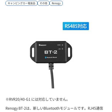
0745-53-7027
キャンピングカー電装品
その他
Renogy
9:00～18:00（土日祝除く）
お問い合わせ
※RVR20/40-G1 には対応していません。
Renogy BT-2は、新しいBluetoothモジュールです。RJ45通信