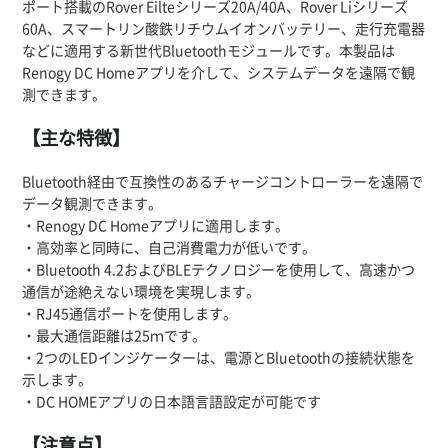
ポート搭載のRover Eilteシリーズ20A/40A、Rover Liシリーズ
60A、スマートリン酸鉄リチウムイオンバッテリー、走行充電器
などに適用する新世代Bluetoothモジュールです。本製品は
Renogy DC Homeアプリを介して、システムデータを遠隔で観
測できます。
【主な特徴】
Bluetooth経由で互換性のあるチャージコントローラーを遠隔で
データ観測できます。
・Renogy DC Homeアプリに適用します。
・高効率と同時に、自己消費電力が低いです。
・Bluetooth 4.2およびBLEテクノロジーを使用して、高速かつ
通信が途絶えない環境を実現します。
・RJ45通信ポートを使用します。
・最大通信距離は25ｍです。
・2つのLEDインジケーターは、電源とBluetoothの接続状態を
示します。
・DC HOMEアプリの日本語言語設定が可能です
【注意点】