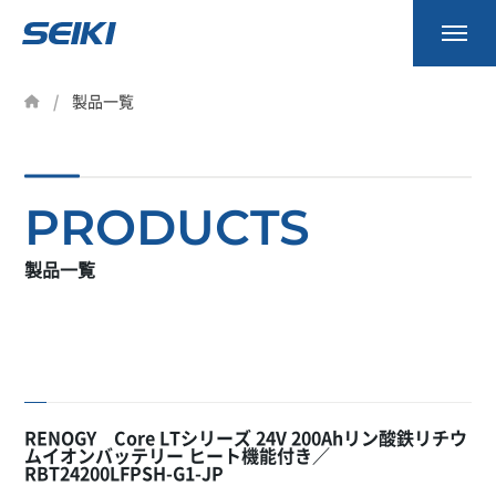
事業内容
製品一覧
製品一覧
会社案内
PRODUCTS
資料請求
製品一覧
お知らせ
採用情報
RENOGY Core LTシリーズ 24V 200Ahリン酸鉄リチウ
ムイオンバッテリー ヒート機能付き／
RBT24200LFPSH-G1-JP