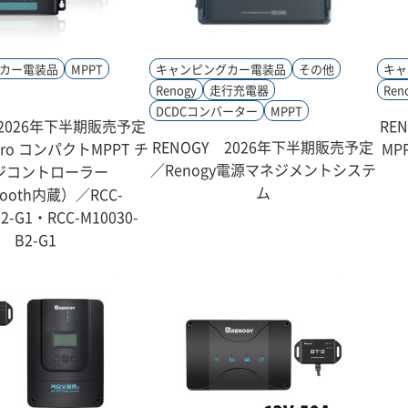
カー電装品
MPPT
キャンピングカー電装品
その他
キャ
Renogy
走行充電器
Ren
DCDCコンバーター
MPPT
 2026年下半期販売予定
RE
RENOGY 2026年下半期販売予定
 Pro コンパクトMPPT チ
MP
／Renogy電源マネジメントシステ
ジコントローラー
ム
tooth内蔵）／RCC-
B2-G1・RCC-M10030-
B2-G1