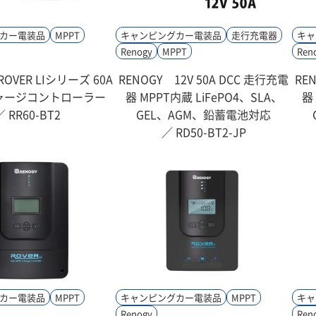
カー電装品
MPPT
キャンピングカー電装品
走行充電器
キャ
Renogy
MPPT
Ren
ROVER LIシリーズ 60A
RENOGY 12V 50A DCC 走行充電
RE
チャージコントローラー
器 MPPT内蔵 LiFePO4、SLA、
器
／ RR60-BT2
GEL、AGM、鉛蓄電池対応
／ RD50-BT2-JP
カー電装品
MPPT
キャンピングカー電装品
MPPT
キャ
Renogy
Ren