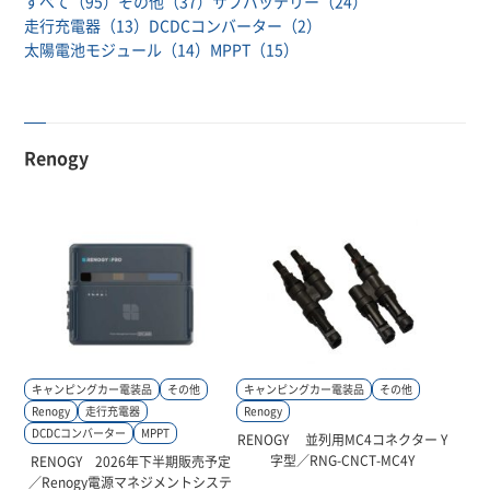
すべて
（95）
その他
（37）
サブバッテリー
（24）
走行充電器
（13）
DCDCコンバーター
（2）
太陽電池モジュール
（14）
MPPT
（15）
お問い合わせ
Renogy
キャンピングカー電装品
その他
キャンピングカー電装品
その他
Renogy
走行充電器
Renogy
DCDCコンバーター
MPPT
RENOGY 並列用MC4コネクター Y
字型／RNG-CNCT-MC4Y
RENOGY 2026年下半期販売予定
／Renogy電源マネジメントシステ