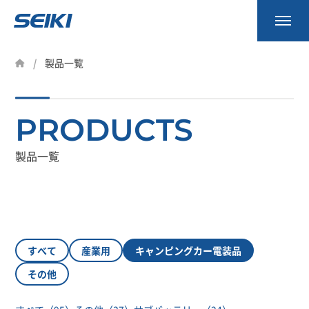
事業内容
製品一覧
製品一覧
PRODUCTS
会社案内
資料請求
製品一覧
お知らせ
採用情報
すべて
産業用
キャンピングカー電装品
その他
0745-53-7027
9:00～18:00（土日祝除く）