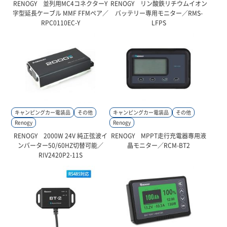
RENOGY 並列用MC4コネクターY
RENOGY リン酸鉄リチウムイオン
字型延長ケーブル MMF FFMペア／
バッテリー専用モニター／RMS-
RPC0110EC-Y
LFPS
キャンピングカー電装品
その他
キャンピングカー電装品
その他
Renogy
Renogy
RENOGY 2000W 24V 純正弦波イ
RENOGY MPPT走行充電器専用液
ンバーター50/60HZ切替可能／
晶モニター／RCM-BT2
RIV2420P2-11S